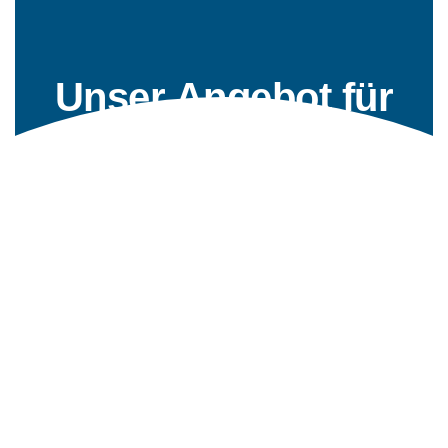
Unser Angebot für
Sie
Digitale Bestellung
Lassen Sie es sich gut gehen und bestellen Sie
auf bequeme Art und Weise vom Tisch aus.