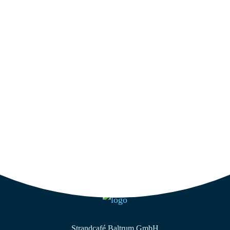
Wir haben geöffnet
Öffnungszeiten
Die aktuellen Öffnungszeiten können Sie auf
Facebook
oder
Google
nachsehen.
Strandcafé Baltrum GmbH