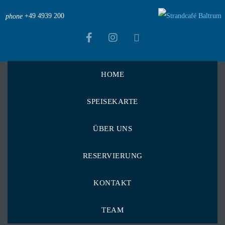
+49 4939 200
phone
HOME
Strandcafé Baltrum
>
Menu Items
>
SPEISEKARTE
klassische Sahnesauce angereichert mit Speck
klassische
ÜBER UNS
Sahnesauce
RESERVIERUNG
angereichert mit
KONTAKT
Speck
TEAM