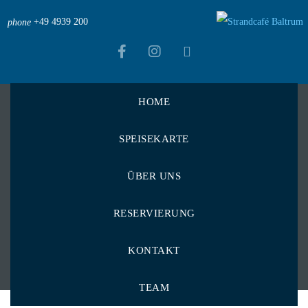
+49 4939 200
phone
HOME
Strandcafé Baltrum
>
Menu Items
>
SPEISEKARTE
mit Beilage nach Wahl
mit Beilage nach
ÜBER UNS
Wahl
RESERVIERUNG
KONTAKT
TEAM