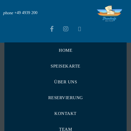
+49 4939 200
phone
HOME
Strandcafé Baltrum
>
Menu Items
>
SPEISEKARTE
Rustikaler Salat mit Bratkartofeln und zwei Spiegeleier
mit Tomaten-Dressing
ÜBER UNS
Rustikaler Salat mit
RESERVIERUNG
Bratkartofeln und
KONTAKT
zwei Spiegeleier mit
TEAM