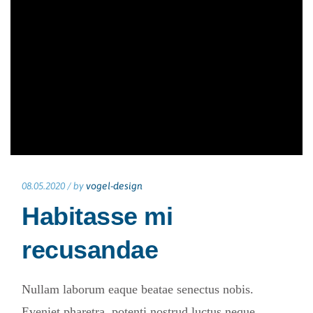
08.05.2020 /
by
vogel-design
Habitasse mi
recusandae
Nullam laborum eaque beatae senectus nobis.
Eveniet pharetra, potenti nostrud luctus neque