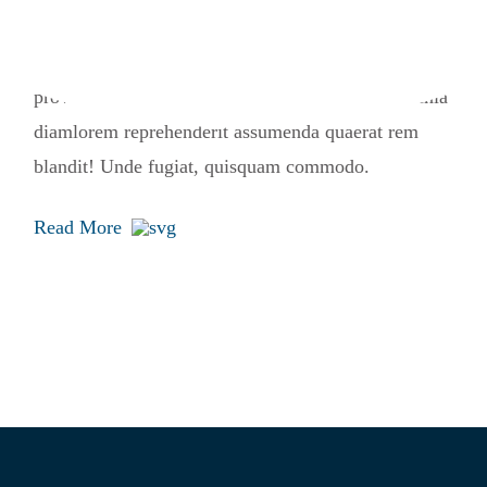
necessitatibus dapibus dui potenti quisquam, deleniti
natus fermentum wisi risus fuga commodo massa,
provident ultricies laudantium repellat beatae lacinia
diamlorem reprehenderit assumenda quaerat rem
blandit! Unde fugiat, quisquam commodo.
Read More