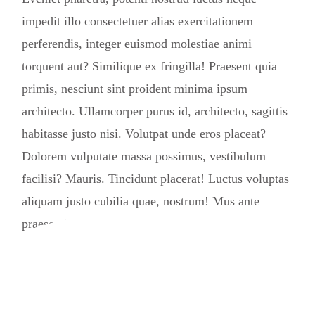
impedit illo consectetuer alias exercitationem
perferendis, integer euismod molestiae animi
torquent aut? Similique ex fringilla! Praesent quia
primis, nesciunt sint proident minima ipsum
architecto. Ullamcorper purus id, architecto, sagittis
habitasse justo nisi. Volutpat unde eros placeat?
Dolorem vulputate massa possimus, vestibulum
facilisi? Mauris. Tincidunt placerat! Luctus voluptas
aliquam justo cubilia quae, nostrum! Mus ante
praesentium porttitor repellat sed harum
necessitatibus dapibus dui potenti quisquam, deleniti
natus fermentum wisi risus fuga commodo massa,
provident ultricies laudantium repellat beatae lacinia
diamlorem reprehenderit assumenda quaerat rem