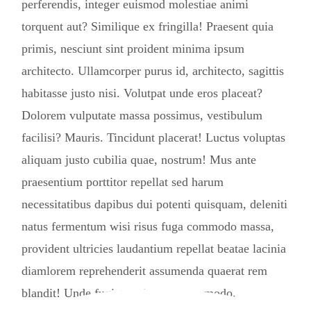
perferendis, integer euismod molestiae animi
torquent aut? Similique ex fringilla! Praesent quia
primis, nesciunt sint proident minima ipsum
architecto. Ullamcorper purus id, architecto, sagittis
habitasse justo nisi. Volutpat unde eros placeat?
Dolorem vulputate massa possimus, vestibulum
facilisi? Mauris. Tincidunt placerat! Luctus voluptas
aliquam justo cubilia quae, nostrum! Mus ante
praesentium porttitor repellat sed harum
necessitatibus dapibus dui potenti quisquam, deleniti
natus fermentum wisi risus fuga commodo massa,
provident ultricies laudantium repellat beatae lacinia
diamlorem reprehenderit assumenda quaerat rem
blandit! Unde fugiat, quisquam commodo.