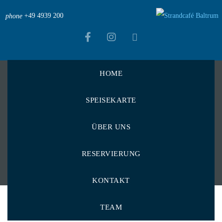
+49 4939 200
phone
HOME
Strandcafé Baltrum
>
Menu Items
>
SPEISEKARTE
Wein, Prosecco & Aperitif
>
Prosecco
Prosecco
ÜBER UNS
RESERVIERUNG
KONTAKT
TEAM