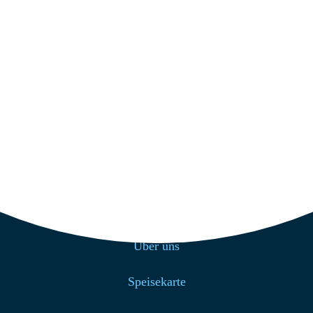
Get Direction
+49 4939 200
info@strandcafe-baltrum.de
Nützliche Links
Home
Über uns
Speisekarte