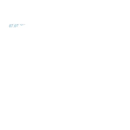
07.07.2021 /
by
vogel-design
Penne á la Strandcafé
Read More