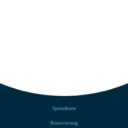
+49 4939 200
info@strandcafe-baltrum.de
Nützliche Links
Home
Über uns
Speisekarte
Reservierung