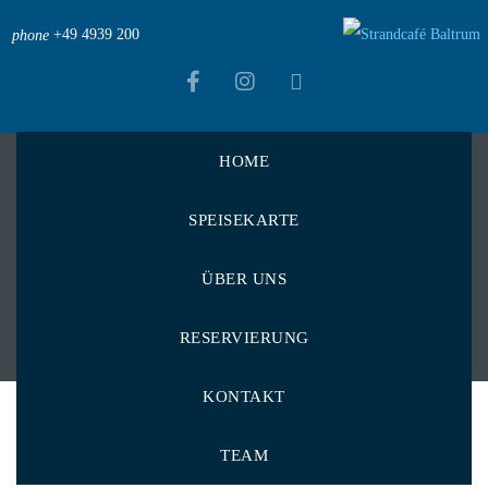
+49 4939 200
phone
HOME
Strandcafé Baltrum
>
Menu Items
>
Kirschtomaten
SPEISEKARTE
Kirschtomaten
ÜBER UNS
RESERVIERUNG
KONTAKT
TEAM