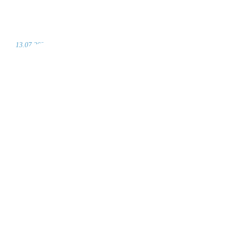
13.07.2021 /
by
vogel-design
Pfannkuchen
Read More