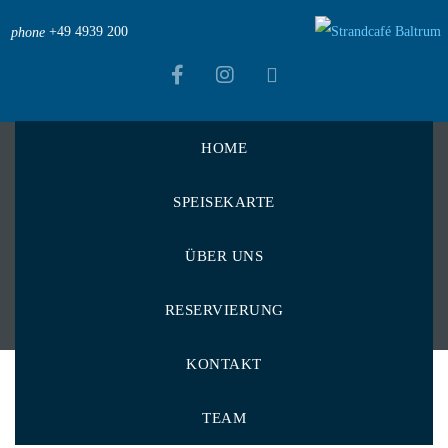
+49 4939 200
phone
HOME
Strandcafé Baltrum
>
Menu Items
>
mit Apfelmus
SPEISEKARTE
mit Apfelmus
ÜBER UNS
RESERVIERUNG
KONTAKT
TEAM