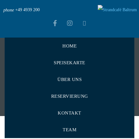
+49 4939 200
phone
HOME
Strandcafé Baltrum
>
Menu Items
>
SPEISEKARTE
mit Zimt und Zucker
mit Zimt und Zucker
ÜBER UNS
RESERVIERUNG
KONTAKT
TEAM