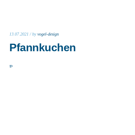
13.07.2021 /
by
vogel-design
Pfannkuchen
Read More
13.07.2021 /
by
vogel-design
Milchreis
Read More