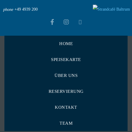
+49 4939 200
phone
HOME
Strandcafé Baltrum
>
Menu Items
>
SPEISEKARTE
Penne Rigate und Schinken in Tomatensauce
Penne Rigate und
ÜBER UNS
Schinken in
RESERVIERUNG
Tomatensauce
KONTAKT
TEAM