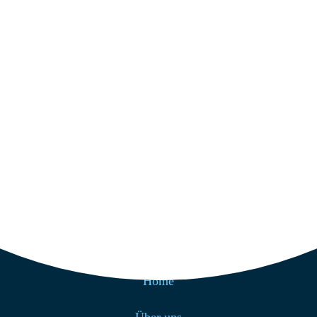
Strandcafé Baltrum GmbH
Westdorf 70
26579 Baltrum
Get Direction
+49 4939 200
info@strandcafe-baltrum.de
Nützliche Links
Home