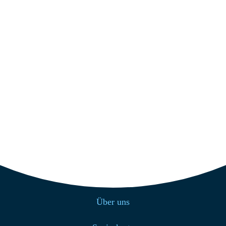
Westdorf 70
26579 Baltrum
Get Direction
+49 4939 200
info@strandcafe-baltrum.de
Nützliche Links
Home
Über uns