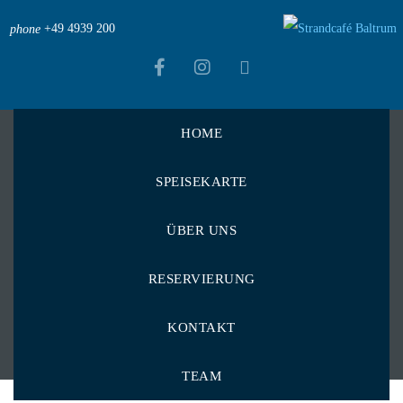
+49 4939 200
phone
HOME
Strandcafé Baltrum
>
Menu Items
>
SPEISEKARTE
Streifen vom Hähnchenbrustfilet
Streifen vom
ÜBER UNS
Hähnchenbrustfilet
RESERVIERUNG
KONTAKT
TEAM