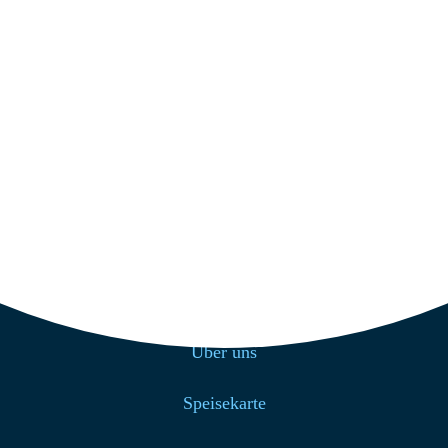
Get Direction
+49 4939 200
info@strandcafe-baltrum.de
Nützliche Links
Home
Über uns
Speisekarte