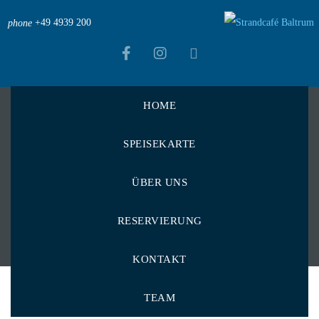
+49 4939 200
phone
HOME
Strandcafé Baltrum
>
Menu Items
>
SPEISEKARTE
verschiedene Sorten
verschiedene Sorten
ÜBER UNS
RESERVIERUNG
KONTAKT
TEAM