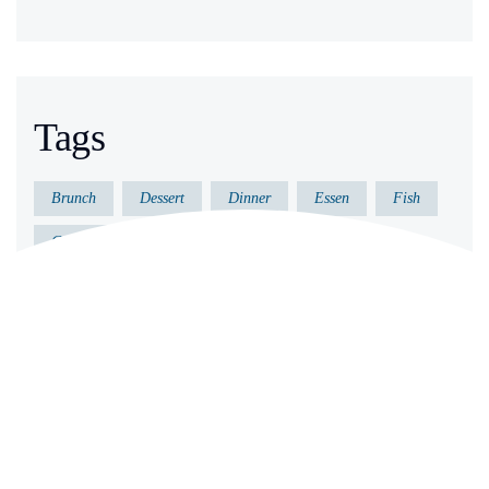
Tags
Brunch
Dessert
Dinner
Essen
Fish
Gericht
Gesund
Kochen
Küche
Lecker
Meeresfrüchte
Vorkochen
Archives