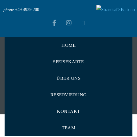
+49 4939 200
phone
HOME
Strandcafé Baltrum
>
Menu Items
>
Dessert
>
SPEISEKARTE
Apfelstrudel
Apfelstrudel
ÜBER UNS
RESERVIERUNG
KONTAKT
TEAM