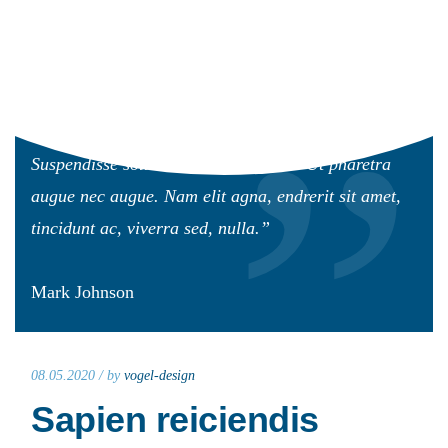
Read More
“Luctus et ultrices posuere cubilia Curae.
Suspendisse sollicitudin velit sed leo. Ut pharetra
augue nec augue. Nam elit agna, endrerit sit amet,
tincidunt ac, viverra sed, nulla.”
Mark Johnson
08.05.2020 /
by
vogel-design
Sapien reiciendis