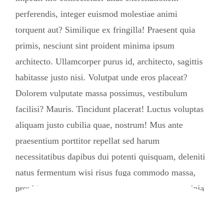
perferendis, integer euismod molestiae animi
torquent aut? Similique ex fringilla! Praesent quia
primis, nesciunt sint proident minima ipsum
architecto. Ullamcorper purus id, architecto, sagittis
habitasse justo nisi. Volutpat unde eros placeat?
Dolorem vulputate massa possimus, vestibulum
facilisi? Mauris. Tincidunt placerat! Luctus voluptas
aliquam justo cubilia quae, nostrum! Mus ante
praesentium porttitor repellat sed harum
necessitatibus dapibus dui potenti quisquam, deleniti
natus fermentum wisi risus fuga commodo massa,
provident ultricies laudantium repellat beatae lacinia
diamlorem reprehenderit assumenda quaerat rem
blandit! Unde fugiat, quisquam commodo.