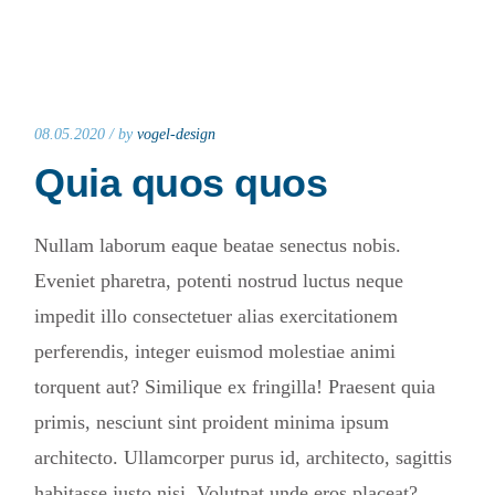
08.05.2020 /
by
vogel-design
Quia quos quos
Nullam laborum eaque beatae senectus nobis.
Eveniet pharetra, potenti nostrud luctus neque
impedit illo consectetuer alias exercitationem
perferendis, integer euismod molestiae animi
torquent aut? Similique ex fringilla! Praesent quia
primis, nesciunt sint proident minima ipsum
architecto. Ullamcorper purus id, architecto, sagittis
habitasse justo nisi. Volutpat unde eros placeat?