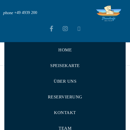
+49 4939 200
phone
HOME
Strandcafé Baltrum
>
Portfolios
>
Essen
,
Vorkochen
>
Dignissimos, quasi eaque
SPEISEKARTE
ÜBER UNS
RESERVIERUNG
KONTAKT
TEAM