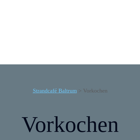
Strandcafé Baltrum
>
Vorkochen
Vorkochen