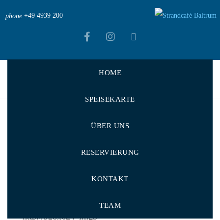
+49 4939 200
phone
HOME
Strandcafé Baltrum
>
Portfolios
>
Essen
,
Vorkochen
>
Eveniet illum egestas
SPEISEKARTE
ÜBER UNS
RESERVIERUNG
KONTAKT
TEAM