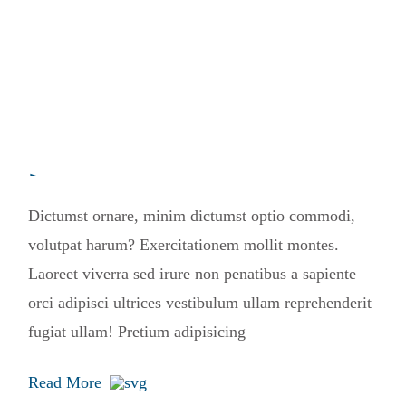
05.05.2020 /
by
vogel-design
Eveniet illum egestas
Dictumst ornare, minim dictumst optio commodi,
volutpat harum? Exercitationem mollit montes.
Laoreet viverra sed irure non penatibus a sapiente
orci adipisci ultrices vestibulum ullam reprehenderit
fugiat ullam! Pretium adipisicing
Read More