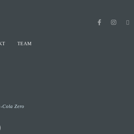
KT
TEAM
-Cola Zero
o