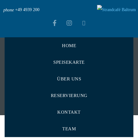
+49 4939 200
phone
HOME
Strandcafé Baltrum
>
Menu Items
>
Snacks
>
Cold
SPEISEKARTE
>
Matjes Baguette
Matjes Baguette
ÜBER UNS
RESERVIERUNG
KONTAKT
TEAM