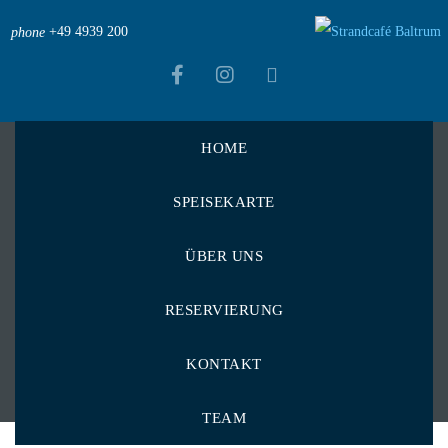
+49 4939 200
phone
HOME
Strandcafé Baltrum
>
Menu Items
>
Weinkarte
>
SPEISEKARTE
Flaschenweine
>
Pino Grigio – Halbtrocken
Pino Grigio –
ÜBER UNS
Halbtrocken
RESERVIERUNG
KONTAKT
TEAM