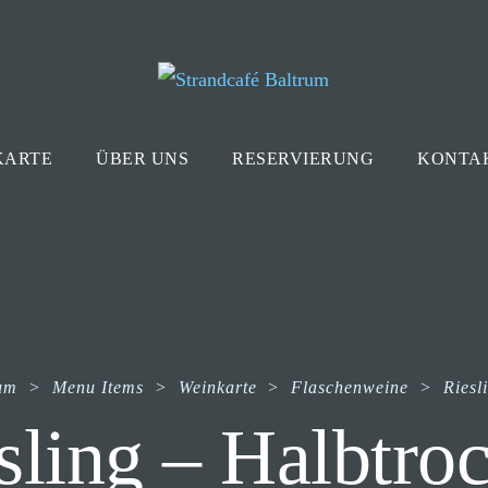
KARTE
ÜBER UNS
RESERVIERUNG
KONTA
rum
>
Menu Items
>
Weinkarte
>
Flaschenweine
>
Riesl
sling – Halbtro