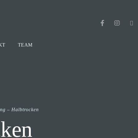
KT
TEAM
ing – Halbtrocken
cken