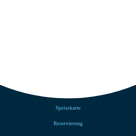
+49 4939 200
info@strandcafe-baltrum.de
Nützliche Links
Home
Über uns
Speisekarte
Reservierung