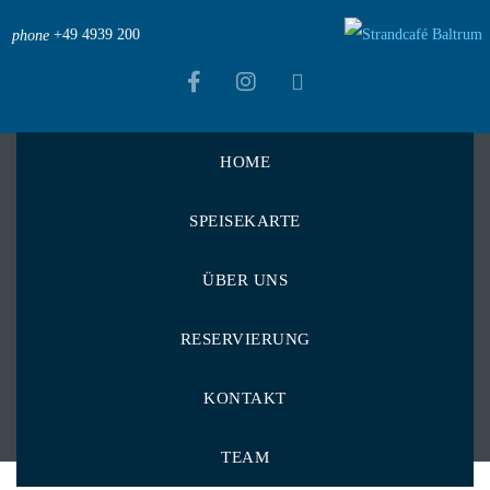
+49 4939 200
phone
HOME
Strandcafé Baltrum
>
Testimonials
>
SPEISEKARTE
Hier komme ich gerne wieder!
Hier komme ich gerne
ÜBER UNS
wieder!
RESERVIERUNG
KONTAKT
TEAM