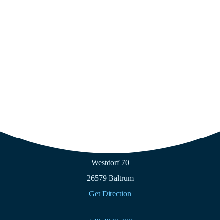
Wir haben geöffnet
Öffnungszeiten
Die aktuellen Öffnungszeiten können Sie auf
Facebook
oder
Google
nachsehen.
Strandcafé Baltrum GmbH
Westdorf 70
26579 Baltrum
Get Direction