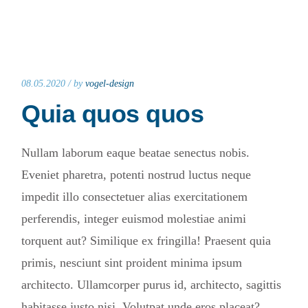
08.05.2020 /
by
vogel-design
Quia quos quos
Nullam laborum eaque beatae senectus nobis.
Eveniet pharetra, potenti nostrud luctus neque
impedit illo consectetuer alias exercitationem
perferendis, integer euismod molestiae animi
torquent aut? Similique ex fringilla! Praesent quia
primis, nesciunt sint proident minima ipsum
architecto. Ullamcorper purus id, architecto, sagittis
habitasse justo nisi. Volutpat unde eros placeat?