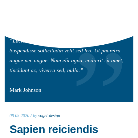
Read More
“Luctus et ultrices posuere cubilia Curae.
Suspendisse sollicitudin velit sed leo. Ut pharetra
augue nec augue. Nam elit agna, endrerit sit amet,
tincidunt ac, viverra sed, nulla.”
Mark Johnson
08.05.2020 /
by
vogel-design
Sapien reiciendis