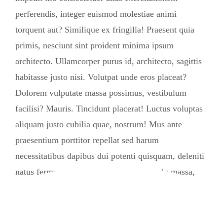
perferendis, integer euismod molestiae animi
torquent aut? Similique ex fringilla! Praesent quia
primis, nesciunt sint proident minima ipsum
architecto. Ullamcorper purus id, architecto, sagittis
habitasse justo nisi. Volutpat unde eros placeat?
Dolorem vulputate massa possimus, vestibulum
facilisi? Mauris. Tincidunt placerat! Luctus voluptas
aliquam justo cubilia quae, nostrum! Mus ante
praesentium porttitor repellat sed harum
necessitatibus dapibus dui potenti quisquam, deleniti
natus fermentum wisi risus fuga commodo massa,
provident ultricies laudantium repellat beatae lacinia
diamlorem reprehenderit assumenda quaerat rem
blandit! Unde fugiat, quisquam commodo.