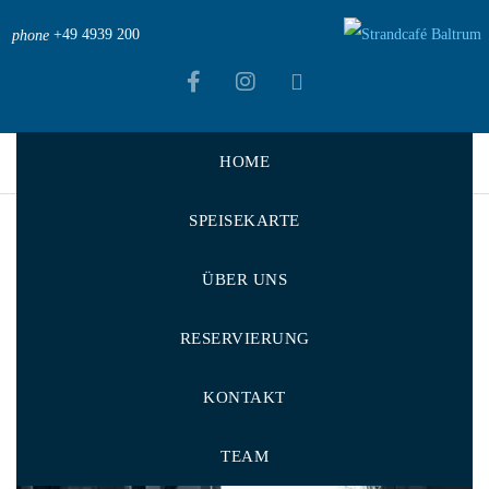
+49 4939 200
phone
HOME
Strandcafé Baltrum
>
News
>
Amet fermentum nunc
SPEISEKARTE
ÜBER UNS
RESERVIERUNG
Amet fermentum nunc
KONTAKT
08.05.2020 /
by
vogel-design
/
TEAM