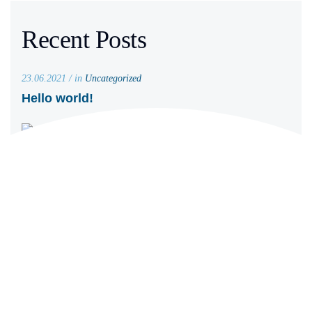
Recent Posts
23.06.2021 / in
Uncategorized
Hello world!
08.05.2020 / in
News
Quia quos quos
08.05.2020 / in
Tips & Tricks
Aliquet qui sodales
mollis