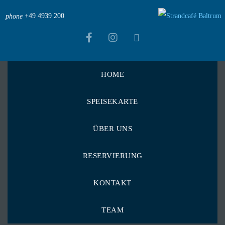
+49 4939 200
phone
HOME
Strandcafé Baltrum
>
Menu Items
>
SPEISEKARTE
Calamares mit Bratkartoffeln und Salat-Remoulade
Calamares mit
ÜBER UNS
Bratkartoffeln und
RESERVIERUNG
Salat-Remoulade
KONTAKT
TEAM