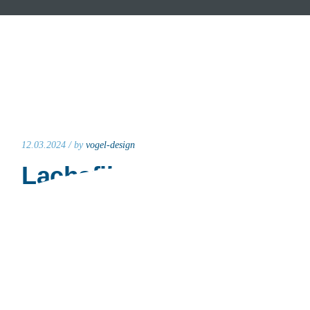
12.03.2024 /
by
vogel-design
Lachsfilet
Read More
05.03.2022 /
by
vogel-design