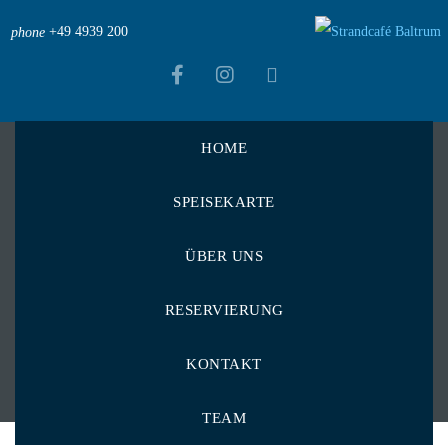
+49 4939 200
phone
HOME
Strandcafé Baltrum
>
Menu Items
>
SPEISEKARTE
Aus dem Meer, auf den Teller
>
Gemischter Fischteller
Gemischter
ÜBER UNS
Fischteller
RESERVIERUNG
KONTAKT
TEAM