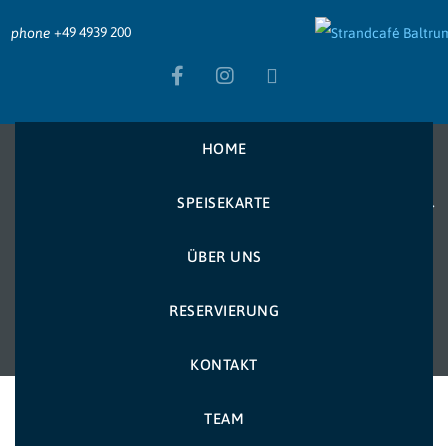
+49 4939 200
phone
HOME
SPEISEKARTE
Strandcafé Baltrum
>
Menu Items
>
Spirituosen
>
Marille 0,2 cl
Marille 0,2 cl
ÜBER UNS
RESERVIERUNG
KONTAKT
TEAM