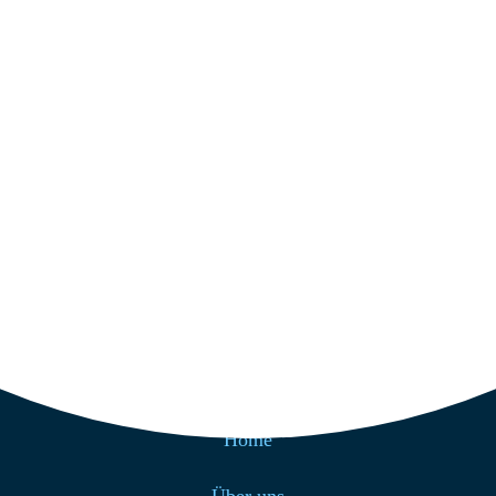
Strandcafé Baltrum GmbH
Westdorf 70
26579 Baltrum
Get Direction
+49 4939 200
info@strandcafe-baltrum.de
Nützliche Links
Home