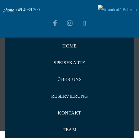
+49 4939 200
phone
HOME
Strandcafé Baltrum
>
Menu Items
>
SPEISEKARTE
Champignons und Thymian
Champignons und
ÜBER UNS
Thymian
RESERVIERUNG
KONTAKT
TEAM