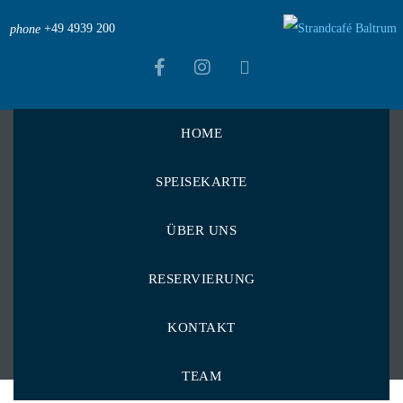
+49 4939 200
phone
HOME
Strandcafé Baltrum
>
Menu Items
>
SPEISEKARTE
Leichte & bewusste Kost
>
Gemüse-Kartoffelpfanne
Gemüse-
ÜBER UNS
Kartoffelpfanne
RESERVIERUNG
KONTAKT
TEAM