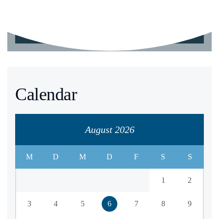
Explore The Menu
Calendar
August 2026
M
D
M
D
F
S
S
1
2
3
4
5
6
7
8
9