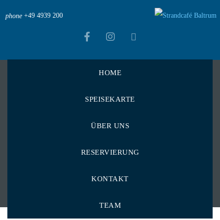
+49 4939 200
phone
HOME
Strandcafé Baltrum
>
Menu Items
>
SPEISEKARTE
Leichte & bewusste Kost
Leichte & bewusste
ÜBER UNS
Kost
RESERVIERUNG
KONTAKT
TEAM