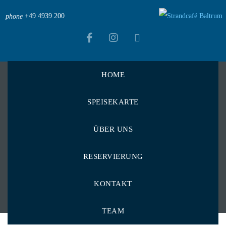
+49 4939 200
phone
HOME
Strandcafé Baltrum
>
Menu Items
>
SPEISEKARTE
Leichte & bewusste Kost
>
Großer Salat mit Avocado
Großer Salat mit
ÜBER UNS
Avocado
RESERVIERUNG
KONTAKT
TEAM