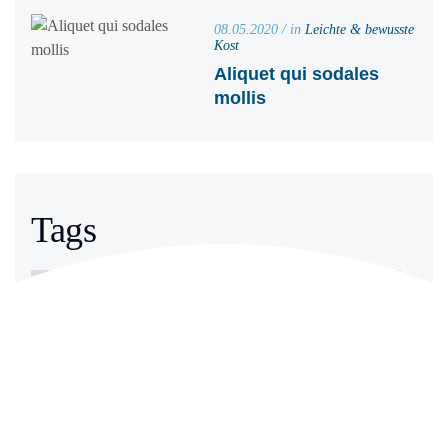
08.05.2020 / in
Leichte & bewusste
Kost
Aliquet qui sodales
mollis
Tags
Brunch
Dessert
Dinner
Essen
Fish
Gericht
Gesund
Kochen
Küche
Lecker
Meeresfrüchte
Vorkochen