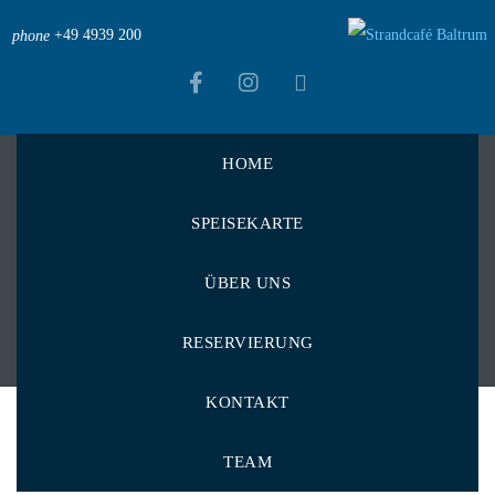
+49 4939 200
phone
HOME
Strandcafé Baltrum
>
Menu Items
>
Schollenfilets
SPEISEKARTE
Schollenfilets
ÜBER UNS
RESERVIERUNG
KONTAKT
TEAM