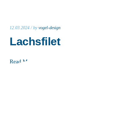
12.03.2024 /
by
vogel-design
Lachsfilet
Read More
05.03.2022 /
by
vogel-design
Gemischter Fischteller
Read More