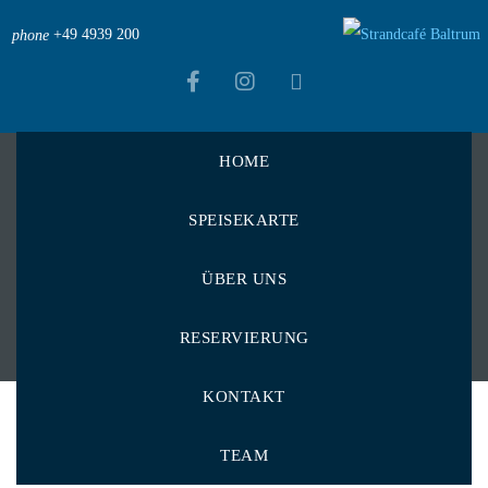
+49 4939 200
phone
HOME
Strandcafé Baltrum
>
Menu Items
>
Seelachsfilets
SPEISEKARTE
Seelachsfilets
ÜBER UNS
RESERVIERUNG
KONTAKT
TEAM