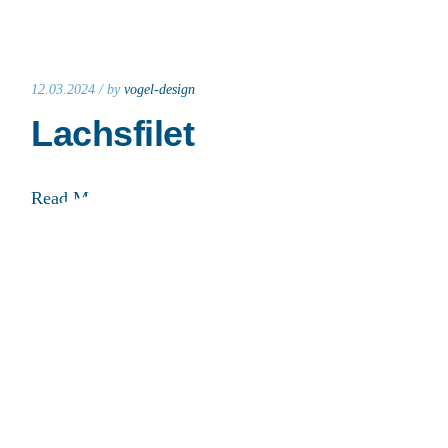
12.03.2024 /
by
vogel-design
Lachsfilet
Read More
05.03.2022 /
by
vogel-design
Gemischter Fischteller
Read More