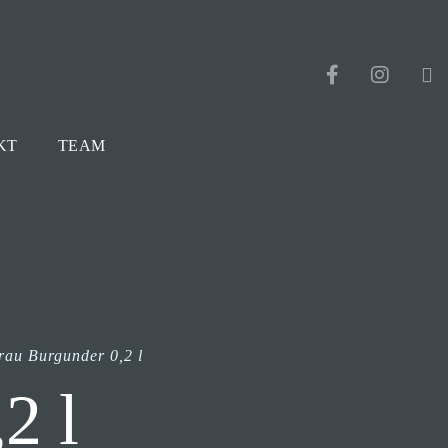
KT
TEAM
rau Burgunder 0,2 l
2 l