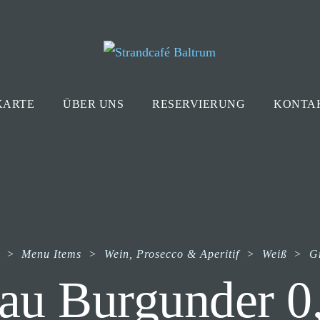
KARTE
ÜBER UNS
RESERVIERUNG
KONTA
>
Menu Items
>
Wein, Prosecco & Aperitif
>
Weiß
>
G
au Burgunder 0,