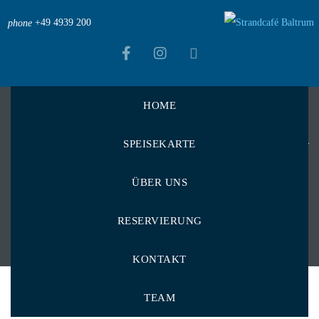
+49 4939 200
phone
HOME
Strandcafé Baltrum
>
Menu Items
>
Kalte Getränke
>
SPEISEKARTE
Säfte
>
Banane 0,4 l
Banane 0,4 l
ÜBER UNS
RESERVIERUNG
KONTAKT
TEAM