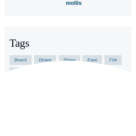
mollis
Tags
Brunch
Dessert
Dinner
Essen
Fish
Gericht
Gesund
Kochen
Küche
Lecker
Meeresfrüchte
Vorkochen
Archives