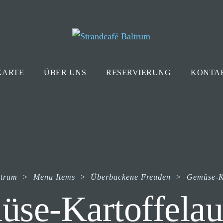
KARTE
ÜBER UNS
RESERVIERUNG
KONTA
ltrum
>
Menu Items
>
Überbackene Freuden
>
Gemüse-Ka
se-Kartoffelau