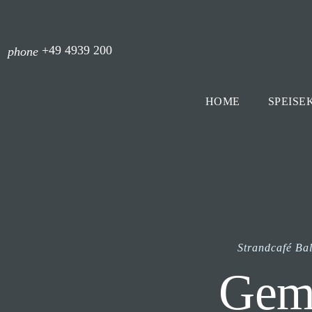
+49 4939 200
phone
HOME
SPEISE
Strandcafé Ba
Gemü