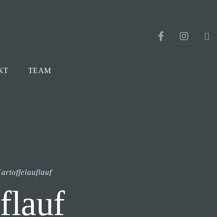
KT
TEAM
rtoffelauflauf
flauf