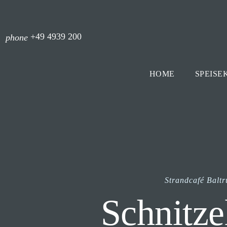
+49 4939 200
phone
HOME
SPEISE
Strandcafé Balt
Schnitz