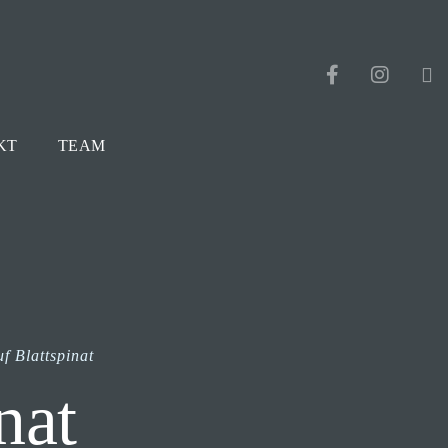
KT
TEAM
f Blattspinat
nat