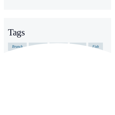
Tags
Brunch
Dessert
Dinner
Essen
Fish
Gericht
Gesund
Kochen
Küche
Lecker
Meeresfrüchte
Vorkochen
Archives