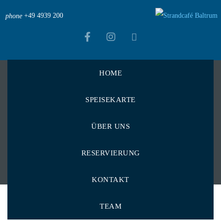
+49 4939 200
phone
HOME
Strandcafé Baltrum
>
Menu Items
>
Spirituosen
>
SPEISEKARTE
Ouzo 12 0,2 cl
Ouzo 12 0,2 cl
ÜBER UNS
RESERVIERUNG
KONTAKT
TEAM