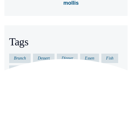
mollis
Tags
Brunch
Dessert
Dinner
Essen
Fish
Gericht
Gesund
Kochen
Küche
Lecker
Meeresfrüchte
Vorkochen
Archives