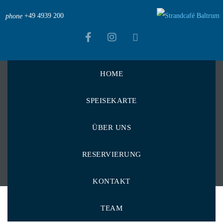
+49 4939 200
phone
HOME
Strandcafé Baltrum
>
Menu Items
>
SPEISEKARTE
Liebevolle Pfannkuchen
>
Pfannkuchen
Pfannkuchen
ÜBER UNS
RESERVIERUNG
KONTAKT
TEAM