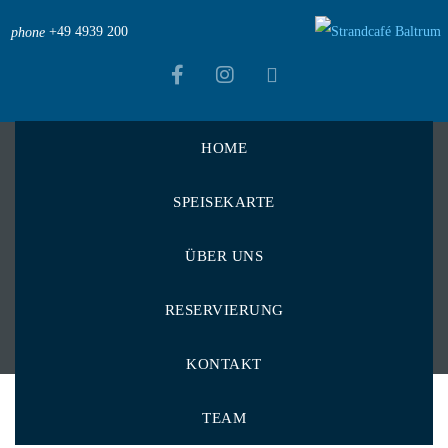
+49 4939 200
phone
HOME
Strandcafé Baltrum
>
Menu Items
>
SPEISEKARTE
Heiß und Herzhaft
>
Pommes
Pommes
ÜBER UNS
RESERVIERUNG
KONTAKT
TEAM