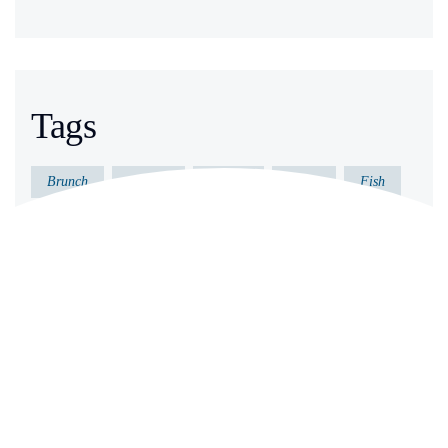
Tags
Brunch
Dessert
Dinner
Essen
Fish
Gericht
Gesund
Kochen
Küche
Lecker
Meeresfrüchte
Vorkochen
Archives