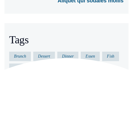
Aliquet qui sodales mollis
Tags
Brunch
Dessert
Dinner
Essen
Fish
Gericht
Gesund
Kochen
Küche
Lecker
Meeresfrüchte
Vorkochen
Archives