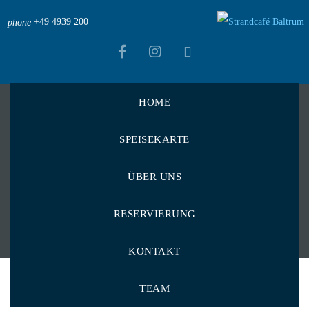
+49 4939 200
phone
HOME
Strandcafé Baltrum
>
Menu Items
>
SPEISEKARTE
Wein, Prosecco & Aperitif
>
Andere
>
Primitivo 0,2 l
Primitivo 0,2 l
ÜBER UNS
RESERVIERUNG
KONTAKT
TEAM