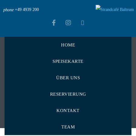
+49 4939 200
phone
HOME
Strandcafé Baltrum
>
Menu Items
>
Bier
>
Flaschen
SPEISEKARTE
>
Schöfferhofer Grapefruit 0,33 l
Schöfferhofer
ÜBER UNS
Grapefruit 0,33 l
RESERVIERUNG
KONTAKT
TEAM