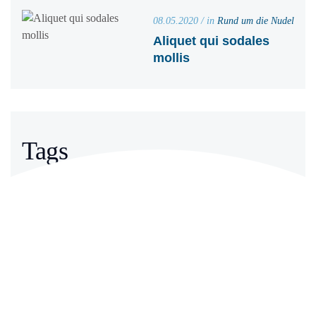
08.05.2020 / in
Rund um die Nudel
Aliquet qui sodales
mollis
Tags
Brunch
Dessert
Dinner
Essen
Fish
Gericht
Gesund
Kochen
Küche
Lecker
Meeresfrüchte
Vorkochen