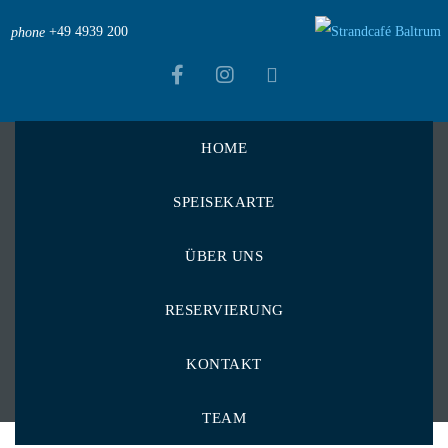
+49 4939 200
phone
HOME
Strandcafé Baltrum
>
Menu Items
>
SPEISEKARTE
Rund um die Nudel
>
Spaghetti Al Gorgonzola
Spaghetti Al
ÜBER UNS
Gorgonzola
RESERVIERUNG
KONTAKT
TEAM