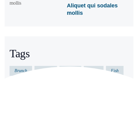
Aliquet qui sodales
mollis
Tags
Brunch
Dessert
Dinner
Essen
Fish
Gericht
Gesund
Kochen
Küche
Lecker
Meeresfrüchte
Vorkochen
Archives