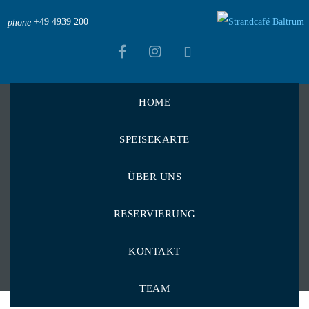
+49 4939 200
phone
HOME
Strandcafé Baltrum
>
Menu Items
>
SPEISEKARTE
Rund um die Nudel
>
Spaghetti Al Pomodoro
Spaghetti Al
ÜBER UNS
Pomodoro
RESERVIERUNG
KONTAKT
TEAM